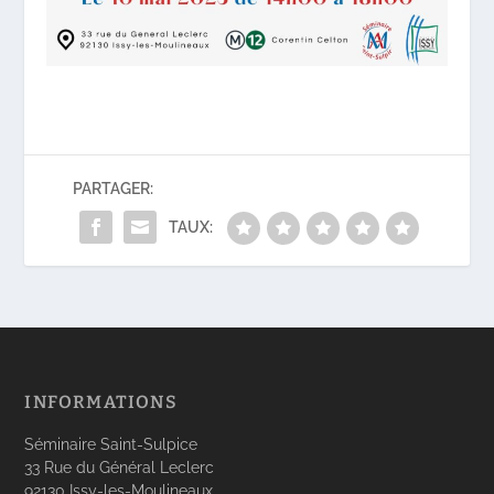
PARTAGER:
TAUX:
INFORMATIONS
Séminaire Saint-Sulpice
33 Rue du Général Leclerc
92130 Issy-les-Moulineaux