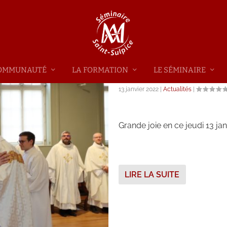
 COMMUNAUTÉ
LA FORMATION
LE SÉMINAIRE
NOUVELLE ANNÉE, NOUV
13 janvier 2022
|
Actualités
|
Grande joie en ce jeudi 13 
LIRE LA SUITE