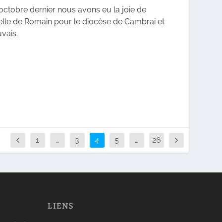
octobre dernier nous avons eu la joie de
elle de Romain pour le diocèse de Cambrai et
vais.
1
…
3
4
5
…
26
LIENS