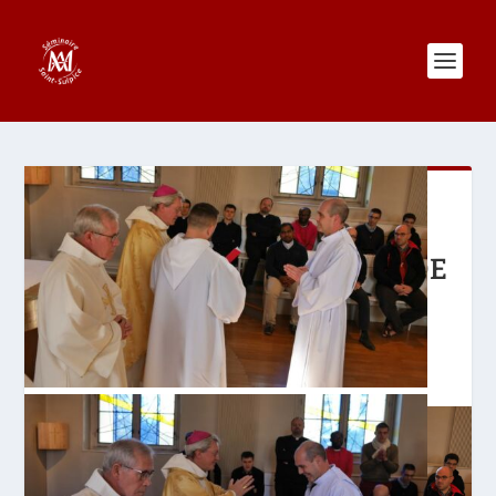
ADMISSION D’HERVÉ
GOSSELLIN, DU DIOCÈSE DE
BEAUVAIS
16 novembre 2017
|
Actualités
|