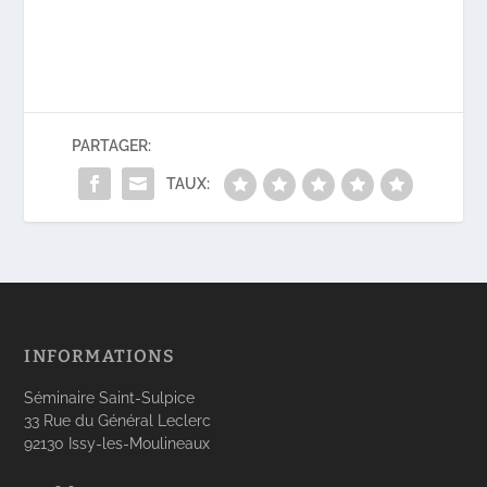
PARTAGER:
TAUX:
INFORMATIONS
Séminaire Saint-Sulpice
33 Rue du Général Leclerc
92130 Issy-les-Moulineaux