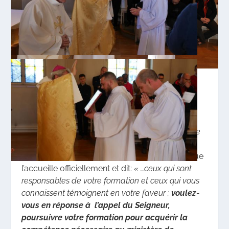
« L’admission, qu’est-ce que c’est ? »
Telle fut la
demande de ma famille à mon invitation.
En fait,
« le rite d’admission est destiné aux
aspirants dont l’intention est clairement parvenue
à une maturité suffisante. La ferme intention de
recevoir l’ordination doit être exprimée. »
L’Evêque
l’accueille officiellement et dit:
« …ceux qui sont
responsables de votre formation et ceux qui vous
connaissent témoignent en votre faveur ;
voulez-
vous en réponse à l’appel du Seigneur,
poursuivre votre formation pour acquérir la