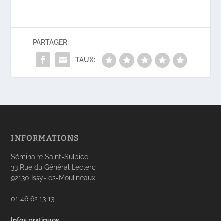
PARTAGER:
TAUX:
INFORMATIONS
Séminaire Saint-Sulpice
33 Rue du Général Leclerc
92130 Issy-les-Moulineaux
01 46 62 13 13
Infos pratiques