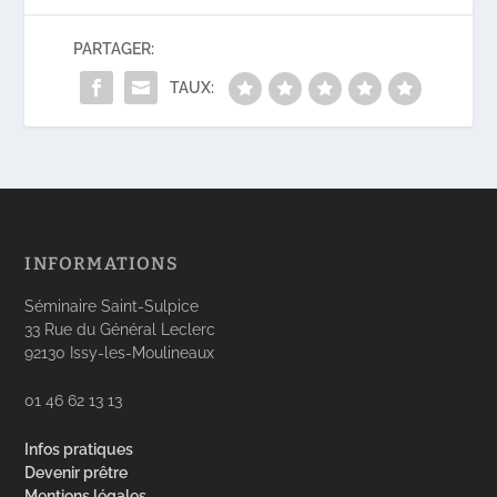
PARTAGER:
TAUX:
INFORMATIONS
Séminaire Saint-Sulpice
33 Rue du Général Leclerc
92130 Issy-les-Moulineaux
01 46 62 13 13
Infos pratiques
Devenir prêtre
Mentions légales