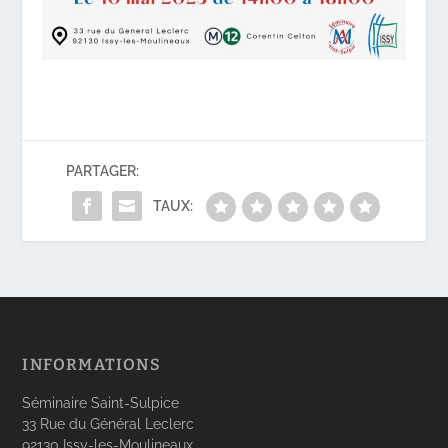
PARTAGER:
TAUX:
INFORMATIONS
Séminaire Saint-Sulpice
33 Rue du Général Leclerc
92130 Issy-les-Moulineaux