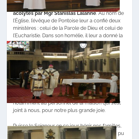
(Pontoise) ont été institués lecteurs et
acolytes par Mgr Stanislas Lalanne
. Au nom de
l’Église, l’évêque de Pontoise leur a confié deux
ministères : celui de la Parole de Dieu et celui de
l’Eucharistie. Dans son homélie, il leur a donné la
Vierge Marie comme meilleur modèle, car elle
« est la première de ceux qui écoutent et qui
gardent la Parole de Dieu. En elle, l’écoute est
telle qu’elle peut accueillir le Verbe jusqu’en sa
chair ».
Après la sainte messe, nous avons partagé un
déjeuner à la hauteur de la fête, grâce
notamment au personnel de la maison qui s’est
joint à nous, pour notre plus grande joie.
Puisse le Seigneur en ce jour bénir nos familles,
en particulier celles des institués qui n’ont pas pu