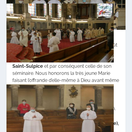
La Présentation de la Vierge Marie au Temple fût
choisie par Monsieur Olier comme
fête
patronale de la compagnie des prêtres de
Saint-Sulpice
et par conséquent celle de son
séminaire. Nous honorons la très jeune Marie
faisant l’offrande d’elle-même à Dieu avant même
qu’il ne prenne chair en elle. Les séminaristes
s’unissent à la fille d’Anne et de Joachim en
renouvelant leur désir de se consacrer à Celui
qu’ils porteront au monde après leur ordination.
En cette solennité,
Xavier (diocèse de Nanterre),
Sébastien (Amiens), Ludovic (Lille) et Florian