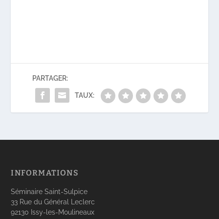
PARTAGER:
TAUX:
INFORMATIONS
Séminaire Saint-Sulpice
33 Rue du Général Leclerc
92130 Issy-les-Moulineaux